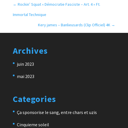
←
Rockin’ Squat « Démocratie Fasciste – Art. 4 » Ft.
Immortal Technique
Kery james – Banlieusards (Clip Officiel) 4K
→
Archives
juin 2023
mai 2023
Categories
Ça sponsorise le sang, entre chars et uzis
Cinquieme soleil