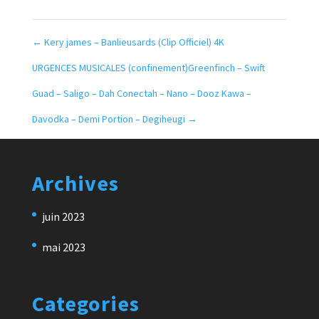
←
Kery james – Banlieusards (Clip Officiel) 4K
URGENCES MUSICALES (confinement)Greenfinch – Swift
Guad – Saligo – Dah Conectah – Nano – Dooz Kawa –
Davodka – Demi Portion – Degiheugi
→
Archives
juin 2023
mai 2023
Categories