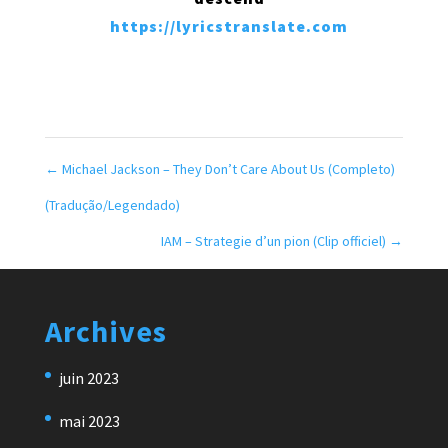
https://lyricstranslate.com
←
Michael Jackson – They Don’t Care About Us (Completo)
(Tradução/Legendado)
IAM – Strategie d’un pion (Clip officiel)
→
Archives
juin 2023
mai 2023